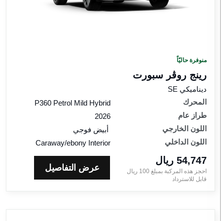
لمحرك
اقات
لمواصفات
منوفرة حاليّاً
للون
رينج روڤر سبورت
لخارجي
ديناميكي SE
للون
المحرك
P360 Petrol Mild Hybrid
لداخلي
طراز عام
2026
اللون الخارجي
أبيض فوجي
راز
اللون الداخلي
Caraway/ebony Interior
ام
54,747 ريال‎
عرض التفاصيل
احجز هذه المركبة بمبلغ
100
ريال‎
إعادة الضبط
قابل للاسترداد