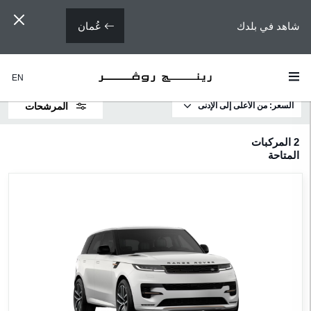
عُمان
شاهد في بلدك
EN
السعر: من الأعلى إلى الإدنى
المرشحات
لطرازات
2
المركبات
المتاحة
رينج
روڤر
سبورت
رينج
روڤر
إيڤوك
لسعر