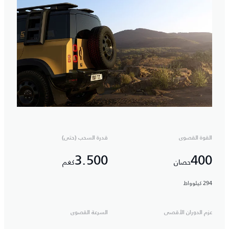
القوة القصوى
قدرة السحب (حتى)
3.500
400
حصان
كغم
294 كيلوواط
عزم الدوران الأقصى
السرعة القصوى