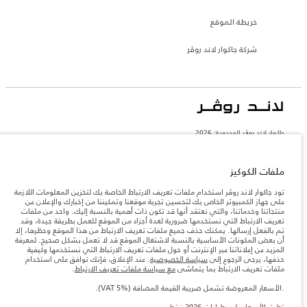
خريطة الموقع
شركة جاكوار لاند روڤر
جاكوار لاند روڨر المحدودة: 2026
عمان, محسن حيدر درويش ش.م.م
تعكس الأوزان المذكورة مواصفات السيارة القياسية. سوف تؤثر الإكسسوارات وغيرها من
ملفات الكوكيز
العناصر المثبتة بعد نقطة التصنيع في الحمولة. تأكد من عدم تجاوز الوزن الإجمالي للسيارة
والحد الأقصى لأحمال المحور عند تحميل السيارة بالإكسسوارات والركاب والسوائل والوقود
تود جاكوار لاند روڤر استخدام ملفات تعريف الارتباط الخاصة بك لتخزين المعلومات اللازمة
والحمولة.
على جهاز الكمبيوتر الخاص بك لتحسين تجربة موقعنا وتمكيننا من إخبارك والإعلان عن
منتجاتنا وخدماتنا، والتي نعتقد أنها قد تكون ذات أهمية بالنسبة إليك. واحد من ملفات
تعريف الارتباط التي نستخدمها ضرورية لعدة أجزاء من الموقع للعمل بطريقة جيدة، وقد
المعلومات والمواصفات والأسعار والألوان المذكورة على هذا الموقع قد تختلف من بلد إلى
تم بالفعل إرسالها. يمكنك حذف جميع ملفات تعريف الارتباط من هذا الموقع وحظرها، إلا
آخر، كما أنّها قد تتغير بدون إشعار مسبق. الرجاء التواصل مع وكيلنا المحلي للتأكد من توفّرها
أن بعض المكونات الأساسية بالنسبة لاشتغال الموقع قد لا تعمل بشكل صحيح. لمعرفة
والتحقق من الأسعار.
المزيد عن إعلاناتنا عبر الإنترنت أو حول ملفات تعريف الارتباط التي نستخدمها وكيفية
حذفها، يرجى الرجوع إلى
سياسة الخصوصية
. عند الإغلاق، فإنك توافق على استخدام
إن النقص العالمي في أشباه الموصلات يؤثر حاليًا
ملاحظة مهمة حول الصور والمواصفات.
ملفات تعريف الارتباط بما يتماشى
مع سياسة ملفات تعريف الارتباط
.
في مواصفات تصميم السيارات وتوفر الخيارات وتوقيتات التصاميم. هذا ظرف ديناميكي
للغاية، ونتيجة لذلك، قد لا تمثّل الصور المستخدَمة ضمن موقع الويب حاليًا المواصفات الحالية
بالكامل بالنسبة إلى الميزات والخيارات والحلية ومجموعات الألوان. يرجى استشارة وكيلك الذي
.الأسعار المعروضة تشمل ضريبة القيمة المضافة (VAT 5%).
سيتمكّن من تأكيد أي تقييدات حالية معك للسماح لك باتخاذ قرار مدروس