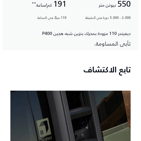
191
550
**
نيوتن متر
كم/ساعة
2.000 - 5.000 دورة في الدقيقة
119 ميلاً في الساعة
ديفيندر 110 مزودة بمحرك بنزين شبه هجين P400
تأبى المساومة.
تابع الاكتشاف