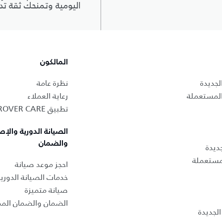
اليومية وتمنحك ثقة تد
المالكون
لجديدة
نظرة عامة
المستعملة
رعاية العملاء
تطبيق LAND ROVER CARE
الصيانة الدورية والإص
والضمان
ديدة
لمستعملة
احجز موعد صيانة
خدمات الصيانة الدوري
صيانة متميزة
الضمان والضمان المم
لجديدة