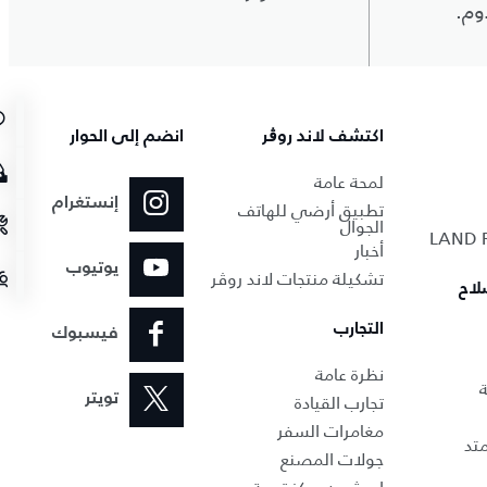
وم.
اكتشف لاند روڨر
انضم إلى الحوار
لمحة عامة
إنستغرام
تطبيق أرضي للهاتف
الجوال
أخبار
يوتيوب
تشكيلة منتجات لاند روڤر
لاح
التجارب
فيسبوك
نظرة عامة
ة
تجارب القيادة
تويتر
مغامرات السفر
تد
جولات المصنع