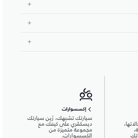
إكسسوارات
سيارتك تشبهك، زَين سيارتك
اتها،
ديسكڤري على كيفك مع
،
مجموعة متميزة من
تك
الكسسوارات.