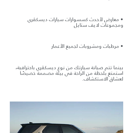
• معارض لأحدث كسسوارات سيارات ديسكڤري
ومجموعات لايف ستايل
• مرطبات ومشروبات لجميع الأعمار
بينما تتم صيانة سيارتك من نوع ديسكڤري باحترافية،
استمتع بلحظة من الراحة في بيئة مصممة خصيصًا
لعشاق الاستكشاف.