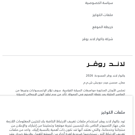
سياسة الخصوصية
ملفات الكوكيز
خريطة الموقع
شركة جاكوار لاند روڤر
جاكوار لاند روڨر المحدودة: 2026
عمان, محسن حيدر درويش ش.م.م
تعكس الأوزان المذكورة مواصفات السيارة القياسية. سوف تؤثر الإكسسوارات وغيرها من
العناصر المثبتة بعد نقطة التصنيع في الحمولة. تأكد من عدم تجاوز الوزن الإجمالي للسيارة
والحد الأقصى لأحمال المحور عند تحميل السيارة بالإكسسوارات والركاب والسوائل والوقود
والحمولة.
ملفات الكوكيز
المعلومات والمواصفات والأسعار والألوان المذكورة على هذا الموقع قد تختلف من بلد إلى
آخر، كما أنّها قد تتغير بدون إشعار مسبق. الرجاء التواصل مع وكيلنا المحلي للتأكد من توفّرها
تود جاكوار لاند روڤر استخدام ملفات تعريف الارتباط الخاصة بك لتخزين المعلومات اللازمة
والتحقق من الأسعار.
على جهاز الكمبيوتر الخاص بك لتحسين تجربة موقعنا وتمكيننا من إخبارك والإعلان عن
منتجاتنا وخدماتنا، والتي نعتقد أنها قد تكون ذات أهمية بالنسبة إليك. واحد من ملفات
إن النقص العالمي في أشباه الموصلات يؤثر حاليًا
ملاحظة مهمة حول الصور والمواصفات.
تعريف الارتباط التي نستخدمها ضرورية لعدة أجزاء من الموقع للعمل بطريقة جيدة، وقد
في مواصفات تصميم السيارات وتوفر الخيارات وتوقيتات التصاميم. هذا ظرف ديناميكي