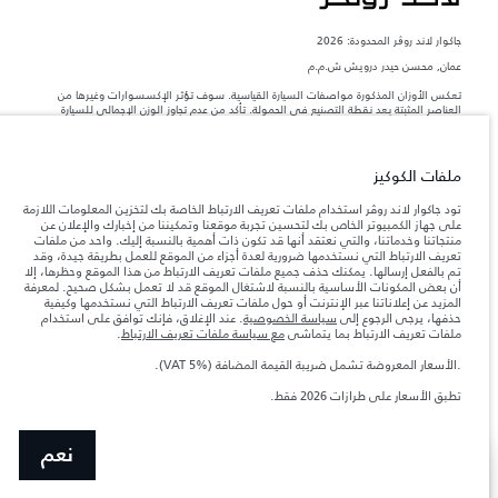
جاكوار لاند روڨر المحدودة: 2026
عمان, محسن حيدر درويش ش.م.م
تعكس الأوزان المذكورة مواصفات السيارة القياسية. سوف تؤثر الإكسسوارات وغيرها من
العناصر المثبتة بعد نقطة التصنيع في الحمولة. تأكد من عدم تجاوز الوزن الإجمالي للسيارة
والحد الأقصى لأحمال المحور عند تحميل السيارة بالإكسسوارات والركاب والسوائل والوقود
والحمولة.
ملفات الكوكيز
المعلومات والمواصفات والأسعار والألوان المذكورة على هذا الموقع قد تختلف من بلد إلى
آخر، كما أنّها قد تتغير بدون إشعار مسبق. الرجاء التواصل مع وكيلنا المحلي للتأكد من توفّرها
تود جاكوار لاند روڤر استخدام ملفات تعريف الارتباط الخاصة بك لتخزين المعلومات اللازمة
والتحقق من الأسعار.
على جهاز الكمبيوتر الخاص بك لتحسين تجربة موقعنا وتمكيننا من إخبارك والإعلان عن
منتجاتنا وخدماتنا، والتي نعتقد أنها قد تكون ذات أهمية بالنسبة إليك. واحد من ملفات
إن النقص العالمي في أشباه الموصلات يؤثر حاليًا
ملاحظة مهمة حول الصور والمواصفات.
تعريف الارتباط التي نستخدمها ضرورية لعدة أجزاء من الموقع للعمل بطريقة جيدة، وقد
في مواصفات تصميم السيارات وتوفر الخيارات وتوقيتات التصاميم. هذا ظرف ديناميكي
تم بالفعل إرسالها. يمكنك حذف جميع ملفات تعريف الارتباط من هذا الموقع وحظرها، إلا
للغاية، ونتيجة لذلك، قد لا تمثّل الصور المستخدَمة ضمن موقع الويب حاليًا المواصفات الحالية
أن بعض المكونات الأساسية بالنسبة لاشتغال الموقع قد لا تعمل بشكل صحيح. لمعرفة
بالكامل بالنسبة إلى الميزات والخيارات والحلية ومجموعات الألوان. يرجى استشارة وكيلك الذي
المزيد عن إعلاناتنا عبر الإنترنت أو حول ملفات تعريف الارتباط التي نستخدمها وكيفية
سيتمكّن من تأكيد أي تقييدات حالية معك للسماح لك باتخاذ قرار مدروس
حذفها، يرجى الرجوع إلى
سياسة الخصوصية
. عند الإغلاق، فإنك توافق على استخدام
الأرقام المقدمة هي نتيجة لاختبارات المصنع الرسمية وفقاً لتشريعات الاتحاد الأوروبي. قد
ملفات تعريف الارتباط بما يتماشى
مع سياسة ملفات تعريف الارتباط
.
يتباين استهلك الوقود الفعلي للمركبة عن ذلك المتحقق في تلك الاختبارات كما أن هذه
الأرقام بغرض المقارنة فحسب.
.الأسعار المعروضة تشمل ضريبة القيمة المضافة (VAT 5%).
الأسعار المعروضة تشمل ضريبة القيمة المضافة (VAT).
تطبق الأسعار على طرازات 2026 فقط.
الأسعار تنطبق فقط على الطرازات المصنعة في عام 2026.‎‎‎
نعم
عرض المزيد
ابحث عن وكيل