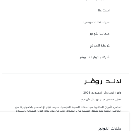
ابحث عنا
سياسة الخصوصية
ملفات الكوكيز
خريطة الموقع
شركة جاكوار لاند روڤر
جاكوار لاند روڨر المحدودة: 2026
عمان, محسن حيدر درويش ش.م.م
تعكس الأوزان المذكورة مواصفات السيارة القياسية. سوف تؤثر الإكسسوارات وغيرها من
العناصر المثبتة بعد نقطة التصنيع في الحمولة. تأكد من عدم تجاوز الوزن الإجمالي للسيارة
والحد الأقصى لأحمال المحور عند تحميل السيارة بالإكسسوارات والركاب والسوائل والوقود
والحمولة.
ملفات الكوكيز