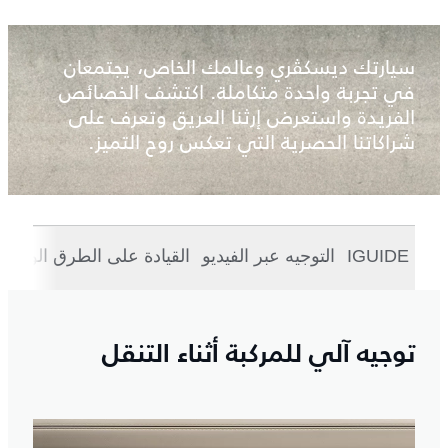
سيارتك ديسكڤري وعالمك الخاص، يجتمعان
في تجربة واحدة متكاملة. اكتشف الخصائص
الفريدة واستعرض إرثنا العريق وتعرف على
شراكاتنا الحصرية التي تعكس روح التميز.
IGUIDE
التوجيه عبر الفيديو
القيادة على الطرق الوعرة
توجيه آلي للمركبة أثناء التنقل