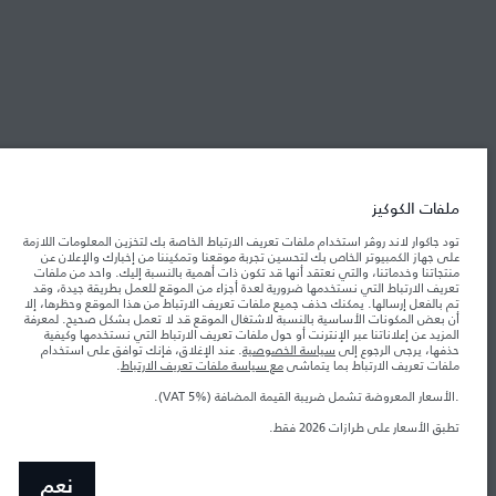
شركة جاكوار لاند روڤر
جاكوار لاند روڨر المحدودة: 2026
عمان, محسن حيدر درويش ش.م.م
تعكس الأوزان المذكورة مواصفات السيارة القياسية. سوف تؤثر الإكسسوارات وغيرها من
ملفات الكوكيز
العناصر المثبتة بعد نقطة التصنيع في الحمولة. تأكد من عدم تجاوز الوزن الإجمالي للسيارة
والحد الأقصى لأحمال المحور عند تحميل السيارة بالإكسسوارات والركاب والسوائل والوقود
تود جاكوار لاند روڤر استخدام ملفات تعريف الارتباط الخاصة بك لتخزين المعلومات اللازمة
والحمولة.
على جهاز الكمبيوتر الخاص بك لتحسين تجربة موقعنا وتمكيننا من إخبارك والإعلان عن
منتجاتنا وخدماتنا، والتي نعتقد أنها قد تكون ذات أهمية بالنسبة إليك. واحد من ملفات
تعريف الارتباط التي نستخدمها ضرورية لعدة أجزاء من الموقع للعمل بطريقة جيدة، وقد
المعلومات والمواصفات والأسعار والألوان المذكورة على هذا الموقع قد تختلف من بلد إلى
تم بالفعل إرسالها. يمكنك حذف جميع ملفات تعريف الارتباط من هذا الموقع وحظرها، إلا
آخر، كما أنّها قد تتغير بدون إشعار مسبق. الرجاء التواصل مع وكيلنا المحلي للتأكد من توفّرها
أن بعض المكونات الأساسية بالنسبة لاشتغال الموقع قد لا تعمل بشكل صحيح. لمعرفة
والتحقق من الأسعار.
المزيد عن إعلاناتنا عبر الإنترنت أو حول ملفات تعريف الارتباط التي نستخدمها وكيفية
حذفها، يرجى الرجوع إلى
سياسة الخصوصية
. عند الإغلاق، فإنك توافق على استخدام
إن النقص العالمي في أشباه الموصلات يؤثر حاليًا
ملاحظة مهمة حول الصور والمواصفات.
ملفات تعريف الارتباط بما يتماشى
مع سياسة ملفات تعريف الارتباط
.
في مواصفات تصميم السيارات وتوفر الخيارات وتوقيتات التصاميم. هذا ظرف ديناميكي
للغاية، ونتيجة لذلك، قد لا تمثّل الصور المستخدَمة ضمن موقع الويب حاليًا المواصفات الحالية
بالكامل بالنسبة إلى الميزات والخيارات والحلية ومجموعات الألوان. يرجى استشارة وكيلك الذي
.الأسعار المعروضة تشمل ضريبة القيمة المضافة (VAT 5%).
سيتمكّن من تأكيد أي تقييدات حالية معك للسماح لك باتخاذ قرار مدروس
تطبق الأسعار على طرازات 2026 فقط.
الأرقام المقدمة هي نتيجة لاختبارات المصنع الرسمية وفقاً لتشريعات الاتحاد الأوروبي. قد
يتباين استهلك الوقود الفعلي للمركبة عن ذلك المتحقق في تلك الاختبارات كما أن هذه
الأرقام بغرض المقارنة فحسب.
نعم
الأسعار المعروضة تشمل ضريبة القيمة المضافة (VAT).