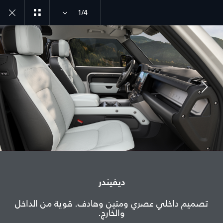
1/4
ديفيندر طراز سنة 26
اكتشف ديفيندر 90
انضم إلى الحوار
الدولة
ديفيندر
عمان
تصميم داخلي عصري ومتين وهادف. قوية من الداخل
والخارج.
اللغة