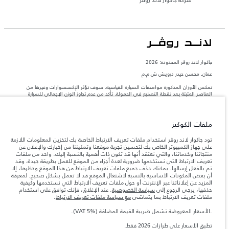
شركة جاكوار لاند روڤر
جاكوار لاند روڨر المحدودة: 2026
عمان, محسن حيدر درويش ش.م.م
تعكس الأوزان المذكورة مواصفات السيارة القياسية. سوف تؤثر الإكسسوارات وغيرها من
العناصر المثبتة بعد نقطة التصنيع في الحمولة. تأكد من عدم تجاوز الوزن الإجمالي للسيارة
والحد الأقصى لأحمال المحور عند تحميل السيارة بالإكسسوارات والركاب والسوائل والوقود
والحمولة.
ملفات الكوكيز
المعلومات والمواصفات والأسعار والألوان المذكورة على هذا الموقع قد تختلف من بلد إلى
آخر، كما أنّها قد تتغير بدون إشعار مسبق. الرجاء التواصل مع وكيلنا المحلي للتأكد من توفّرها
تود جاكوار لاند روڤر استخدام ملفات تعريف الارتباط الخاصة بك لتخزين المعلومات اللازمة
والتحقق من الأسعار.
على جهاز الكمبيوتر الخاص بك لتحسين تجربة موقعنا وتمكيننا من إخبارك والإعلان عن
منتجاتنا وخدماتنا، والتي نعتقد أنها قد تكون ذات أهمية بالنسبة إليك. واحد من ملفات
إن النقص العالمي في أشباه الموصلات يؤثر حاليًا
ملاحظة مهمة حول الصور والمواصفات.
تعريف الارتباط التي نستخدمها ضرورية لعدة أجزاء من الموقع للعمل بطريقة جيدة، وقد
في مواصفات تصميم السيارات وتوفر الخيارات وتوقيتات التصاميم. هذا ظرف ديناميكي
تم بالفعل إرسالها. يمكنك حذف جميع ملفات تعريف الارتباط من هذا الموقع وحظرها، إلا
للغاية، ونتيجة لذلك، قد لا تمثّل الصور المستخدَمة ضمن موقع الويب حاليًا المواصفات الحالية
أن بعض المكونات الأساسية بالنسبة لاشتغال الموقع قد لا تعمل بشكل صحيح. لمعرفة
بالكامل بالنسبة إلى الميزات والخيارات والحلية ومجموعات الألوان. يرجى استشارة وكيلك الذي
المزيد عن إعلاناتنا عبر الإنترنت أو حول ملفات تعريف الارتباط التي نستخدمها وكيفية
سيتمكّن من تأكيد أي تقييدات حالية معك للسماح لك باتخاذ قرار مدروس
حذفها، يرجى الرجوع إلى
سياسة الخصوصية
. عند الإغلاق، فإنك توافق على استخدام
الأرقام المقدمة هي نتيجة لاختبارات المصنع الرسمية وفقاً لتشريعات الاتحاد الأوروبي. قد
ملفات تعريف الارتباط بما يتماشى
مع سياسة ملفات تعريف الارتباط
.
يتباين استهلك الوقود الفعلي للمركبة عن ذلك المتحقق في تلك الاختبارات كما أن هذه
الأرقام بغرض المقارنة فحسب.
.الأسعار المعروضة تشمل ضريبة القيمة المضافة (VAT 5%).
الأسعار المعروضة تشمل ضريبة القيمة المضافة (VAT).
تطبق الأسعار على طرازات 2026 فقط.
الأسعار تنطبق فقط على الطرازات المصنعة في عام 2026.‎‎‎