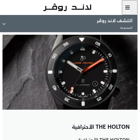
اكتشف لاند روڤر
المجموعة
THE HOLTON الأحترافية