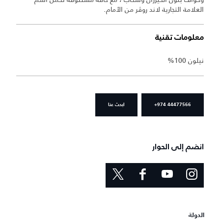
العلامة التجارية لاند روڤر من الأمام.
معلومات تقنية
نيلون 100%
+974 44477566
ابحث عنا
انضم إلى الحوار
الدولة