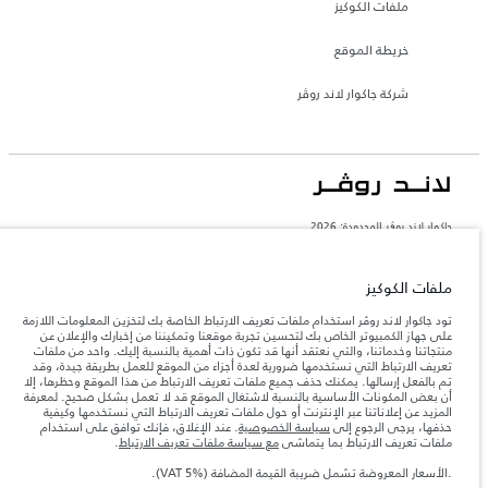
ملفات الكوكيز
خريطة الموقع
شركة جاكوار لاند روڤر
جاكوار لاند روڨر المحدودة: 2026
عمان, محسن حيدر درويش ش.م.م
تعكس الأوزان المذكورة مواصفات السيارة القياسية. سوف تؤثر الإكسسوارات وغيرها من
ملفات الكوكيز
العناصر المثبتة بعد نقطة التصنيع في الحمولة. تأكد من عدم تجاوز الوزن الإجمالي للسيارة
والحد الأقصى لأحمال المحور عند تحميل السيارة بالإكسسوارات والركاب والسوائل والوقود
تود جاكوار لاند روڤر استخدام ملفات تعريف الارتباط الخاصة بك لتخزين المعلومات اللازمة
والحمولة.
على جهاز الكمبيوتر الخاص بك لتحسين تجربة موقعنا وتمكيننا من إخبارك والإعلان عن
منتجاتنا وخدماتنا، والتي نعتقد أنها قد تكون ذات أهمية بالنسبة إليك. واحد من ملفات
تعريف الارتباط التي نستخدمها ضرورية لعدة أجزاء من الموقع للعمل بطريقة جيدة، وقد
المعلومات والمواصفات والأسعار والألوان المذكورة على هذا الموقع قد تختلف من بلد إلى
تم بالفعل إرسالها. يمكنك حذف جميع ملفات تعريف الارتباط من هذا الموقع وحظرها، إلا
آخر، كما أنّها قد تتغير بدون إشعار مسبق. الرجاء التواصل مع وكيلنا المحلي للتأكد من توفّرها
أن بعض المكونات الأساسية بالنسبة لاشتغال الموقع قد لا تعمل بشكل صحيح. لمعرفة
والتحقق من الأسعار.
المزيد عن إعلاناتنا عبر الإنترنت أو حول ملفات تعريف الارتباط التي نستخدمها وكيفية
إن النقص العالمي في أشباه الموصلات يؤثر حاليًا
حذفها، يرجى الرجوع إلى
سياسة الخصوصية
. عند الإغلاق، فإنك توافق على استخدام
ملاحظة مهمة حول الصور والمواصفات.
في مواصفات تصميم السيارات وتوفر الخيارات وتوقيتات التصاميم. هذا ظرف ديناميكي
ملفات تعريف الارتباط بما يتماشى
مع سياسة ملفات تعريف الارتباط
.
للغاية، ونتيجة لذلك، قد لا تمثّل الصور المستخدَمة ضمن موقع الويب حاليًا المواصفات الحالية
بالكامل بالنسبة إلى الميزات والخيارات والحلية ومجموعات الألوان. يرجى استشارة وكيلك الذي
.الأسعار المعروضة تشمل ضريبة القيمة المضافة (VAT 5%).
سيتمكّن من تأكيد أي تقييدات حالية معك للسماح لك باتخاذ قرار مدروس