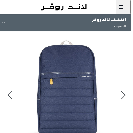
اكتشف لاند روڤر
المجموعة