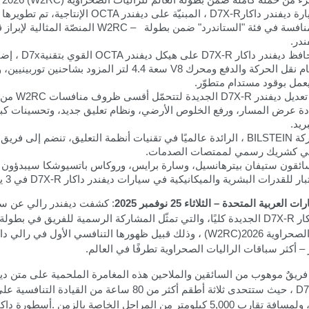
رة ديفندر داكار
D7X-R
، المبنيّة على ديفندر
OCTA
الإنتاجية، تم تطويرها
نافسة في فئة "الستاندرد" ضمن بطولة
W2RC –
المنصّة المثالية لإبراز
ندر.
افظ ديفندر داكار
D7X-R
على هيكل ديفندر
OCTA
القوي بتقنية
D7x
، إضا
م نقل الحركة والدفع ومحرك
V8
سعة 4.4 لتر المزود بشاحنين توربينيين،
مل بوقود مستدام متطوّر
.
تعديل ديفندر
D7X-R
الجديدة لتتحمّل أقسى ظروف منافسات
W2RC
من 
دة عرض المسار، ورفع الخلوص الأرضي، ونظام تعليق جديد، وتحسينات كب
بريد.
كة
BILSTEIN
، الرائدة عالميًا في تقنيات أنظمة التعليق، تنضم إلى فريق 
ي كشريك رسمي لممتصات الصدمات.
ائقون ستيفان بيترهانسيل، وسارة برايس، وروكاس باتسيوشكا سيبدؤون
بار للقدرات البشرية والميكانيكية في سيارات ديفندر داكار
D7X-R
في 3 يناير.
 العربية المتحدة – الثلاثاء 25 نوفمبر 2025
:
كشفت ديفندر رالي عن سي
ار
D7X-R
الجديدة كليًا، والتي تمثّل المشاركة الرسمية للفريق في بطولة 
صحراوية 2026
(W2RC)
، وذلك قبيل ظهورها التنافسي الأول في رالي دا
 – أكثر سباقات الراليات الصحراوية تطرفًا في العالم
.
يقٌ موهوب من السائقين والملاحين هذه المغامرة الملحمية على متن دي
D7
، حيث ستتحدى ثلاثة أطقم أكثر من 80 ساعة من القيادة التناف
ب 5,000 كيلومتر من المراحل الخاصة بالزمن
.
أسطورة داكا