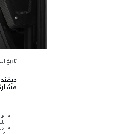
تاريخ النشر: 26 ن
مشاركت
فر
للس
ديف
كجز