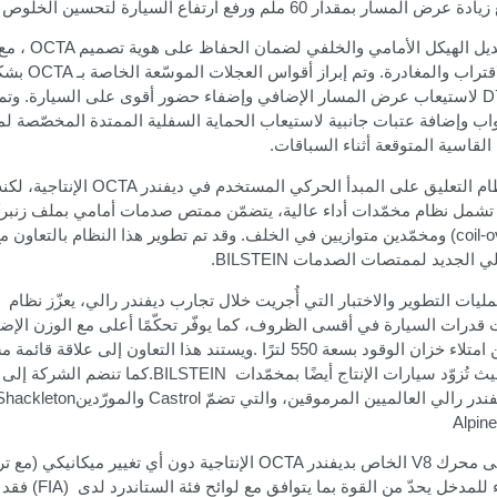
لمسار بمقدار 60 ملم ورفع ارتفاع السيارة لتحسين الخلوص الأرضي
ديل الهيكل الأمامي والخلفي لضمان الحفاظ على هوية تصميم
OCTA
، مع
اقتراب والمغادرة. وتم إبراز أقواس العجلات الموسّعة الخاصة بـ
OCTA
بشك
D
لاستيعاب عرض المسار الإضافي وإضفاء حضور أقوى على السيارة
.
وتم
بواب وإضافة عتبات جانبية لاستيعاب الحماية السفلية الممتدة المخصّصة لم
لقاسية المتوقعة أثناء السباقات.
م التعليق على المبدأ الحركي المستخدم في ديفندر
OCTA
الإنتاجية، لك
 تشمل نظام مخمّدات أداء عالية، يتضمّن ممتص صدمات أمامي بملف زنبر
(coil-
ومخمّدين متوازيين في الخلف. وقد تم تطوير هذا النظام بالتعاون 
الي الجديد لممتصات الصدمات
.BILSTEIN
يات التطوير والاختبار التي أُجريت خلال تجارب ديفندر رالي، يعزّز نظام
 قدرات السيارة في أقسى الظروف، كما يوفّر تحكّمًا أعلى مع الوزن الإض
تلاء خزان الوقود بسعة 550 لترًا
.
ويستند هذا التعاون إلى علاقة قائمة مس
ث تُزوّد سيارات الإنتاج أيضًا بمخمّدات
.BILSTEIN
كما تنضم الشركة إلى
ندر رالي العالميين المرموقين، والتي تضمّ
Castrol
والمورّدين
hackleton
Alpine
قى محرك
V8
الخاص بديفندر
OCTA
الإنتاجية دون أي تغيير ميكانيكي
(
مع ت
ء للمدخل يحدّ من القوة بما يتوافق مع لوائح فئة الستاندرد لدى
(
FIA
)
فقد 