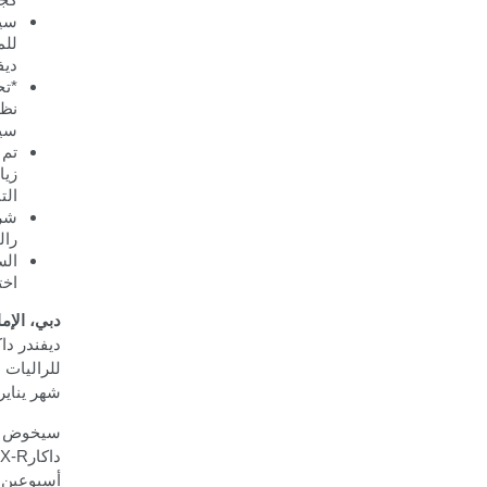
سيا
للم
ديف
*
تح
نظا
سيع
تم 
زيا
الت
شر
رال
الس
اخت
دبي، الإمارات
ديفندر داك
للراليات ال
شهر يناير
سيخوض فر
داكار
X-R
أسبوعين، ولمسافة تقار