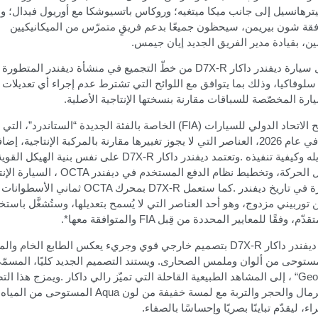
ترهانسيل إلى جانب ميكا ميتغيه؛ وروكاس باتسيوشكا مع أوريول فيدال؛ و
قة شون بيريمن، سيحظون جميعًا بدعم فريقٍ متمرّس من الميكانيكيين
ن، بقيادة مدير الفريق الجديد إيان جيمس
.
سيارة ديفندر داكار
D7X-R
من خطّ التجميع في منشأة ديفندر المتطورة ل
 سلوفاكيا، وذلك بما يتوافق مع اللوائح التي تشترط عدم إجراء أي تعديلات
ارة المخصّصة للسباقات مقارنة بنسختها الإنتاجية الأصلية
.
 الاتحاد الدولي للسيارات
(FIA)
الخاصة بالفئة الجديدة “الستاندرد”، التي
اعتمادها في عام 2026، العناصر التي لا يجوز تغييرها مقارنة بالمركبة الإنتاجية، إ
له وكيفية تنفيذه
.
وتعتمد ديفندر داكار
D7X-R
على نفس بنية الهيكل القوية
 الحركة، وتخطيط نظام الدفع المستخدم في ديفندر
OCTA
،
السيارة الإنت
رة في تاريخ ديفندر
.
كما ستعمل
D7X-R
بمحرك
OCTA
 توربيني مزدوج، وهو أحد العناصر التي لا يُسمح بتعديلها، وستُشغَّل باستخ
قدّم، وفقًا للمعايير المحددة من قِبل
FIA
والمتوافقة معها
.*
فندر داكار
D7X-R
بتصميم خارجي قوي وجريء يعكس الطابع الخام والمج
ستوحى من ألوان وملمس الصحارى. ويستند التصميم الجديد كليًا، المسمّ
“Geop
، إلى المشاهد الطبيعية القاحلة التي تميّز رالي داكار
.
ويمزج هذا الت
مال والحجر والتربة مع لمسة خفيفة من لون
Aqua
المستوحى من المياه ا
، ليقدّم تباينًا بصريًا وإحساسًا بالصفاء
.