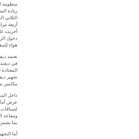
منظومة ال
زيادة الم
الثلاثي ال
أربعة مراوح بجهد 12 فولت لتوفير 
أجريت على
دخول الرم
هواء للم
تعتمد ديفن
في ديفند
المعتادة 
تجهيز ديف
مكابس بست
داخل المق
عرض أمام
لسباقات 
ومقاعد ال
بما يضمن 
أما التجه