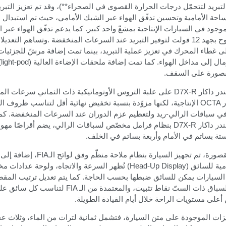
تبريد لتتحمّل درجات الحرارة القصوى في الصحراء**)، وقد تم تعزيز التبري
ساحة الأمامية وتحسين تدفّق الهواء عبر الشبك الأمامي، حيث تم استبدال ا
موجود في السيارات الإنتاجية بمشعّ واحد كبير. كما يدعم تدفّق الهواء عبر ا
التبريد عند السرعات المنخفضة
.
وتساهم التعديلا
 غطاء المحرك في تعزيز عملية التبريد، بينما تمت إضافة مرشّ للجزئيات
ال إلى مداخل الهواء. كما تمت إضافة ملحقات الإضاءة العالية
light-pod)
قصورة على السقف
.
در داكار
D7X-R
على علبة التروس الأوتوماتيكية ذات الثماني سرعات ال
ر
OCTA
الإنتاجية، لكنها مزوّدة بنسبة تخفيض نهائية أقل لتناسب ظروف ال
في سباقات الرالي-ريد ولتعظيم عزم الدوران عند السرعات المنخفضة
.
كم
ندر داكار
D7X-R
بنظام فرامل مخصّص لسباقات الرالي، يضم أقراصًا مهوا
ة بساتم في الأمام وأربعة بساتم في الخلف.
صورة، تم تجهيز السيارة بنظام ملاحة منظّم وفق لوائح الـ
FIA
، إضافة إلى
ية للسائق
(Head-Up Display)
تُظهر السرعة والاتجاه، ولوحة عدادات م
السيارات يمكن للسائق ضبطها بحسب الحاجة. كما يتم تعديل ترتيب المق
سباق ذات الستّ نقاط تثبيت، والمعتمدة من الـ
FIA
لتناسب كل سائق عل
أعلى مستويات الراحة خلال أيام القيادة الطويلة
.
يزات الموجودة على متن السيارة، فتشمل ثمانية لترات من الماء، وثلاث ع