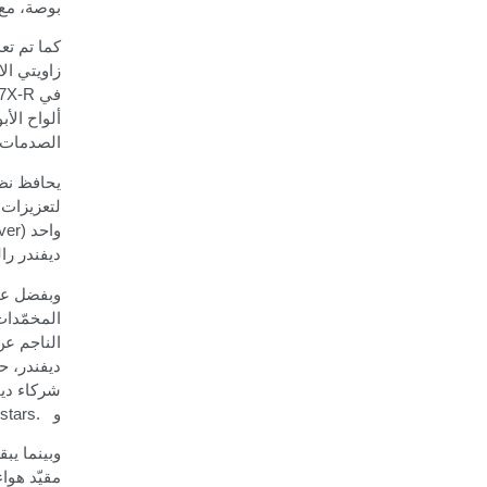
بوصة، مع زيادة عرض ا
كما تم تع
زاويتي ال
في
7X-R
ألواح الأ
الصدمات ا
يحافظ نظا
لتعزيزات
واحد
over)
ديفندر ر
وبفضل عمل
المخمّدات
الناجم عن ام
ديفندر، حي
شركاء ديف
و
.
stars
وبينما يب
مقيّد هوا