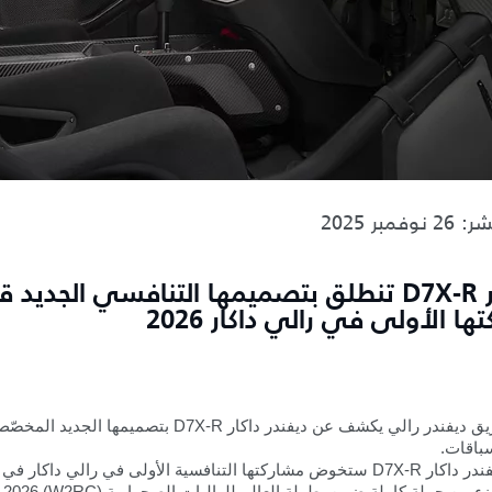
وفمبر 2025
ديفندر D7X-R تنطلق بتصميمها التنافسي الجديد 
ها الأولى في رالي داكار 2026
يق ديفندر رالي يكشف عن ديفندر داكار
D7X-R
بتصميمها الجديد المخصّ
باقات.
ندر داكار
D7X-R
ستخوض مشاركتها التنافسية الأولى في رالي داكار في ي
ء من حملة كاملة ضمن بطولة العالم للراليات الصحراوية
2026 (W2RC)