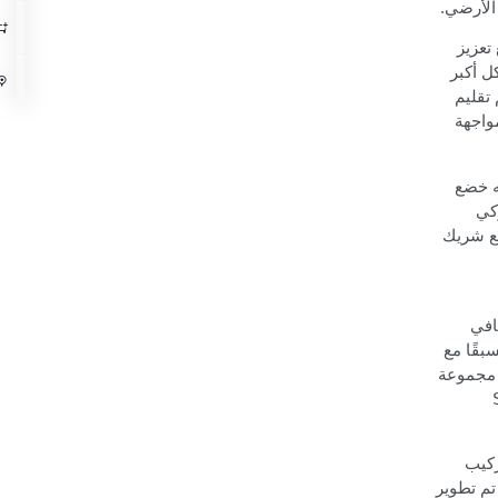
.
 تعزيز
ل أكبر
 تقليم
واجهة
نه خضع
كي
مع شريك
افي
بقًا مع
 مجموعة
S
ركيب
تم تطوير