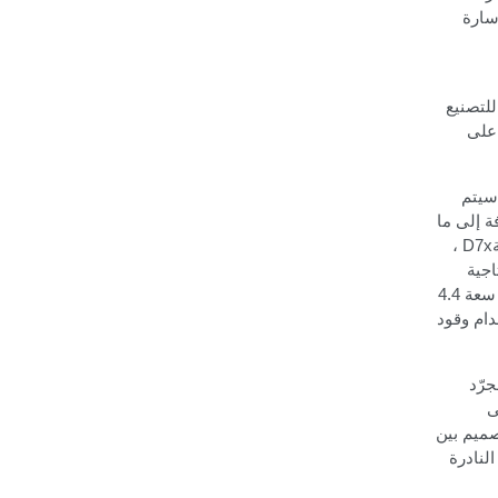
سارة
لتصنيع
 على
 سيتم
ضافة إلى ما
،
D7x
اجية
ثماني الأسطوانات سعة 4.4
دام وقود
رّد
ى
صميم بين
لنادرة