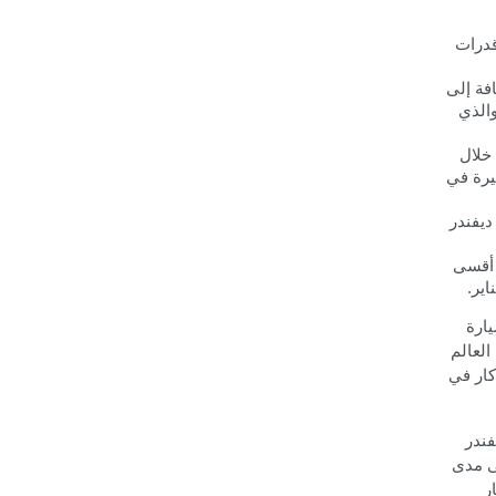
 قدرات
فة إلى
 والذي
خلال
يرة في
ديفندر
 أقسى
ارة
العالم
كار في
فندر
سية على مدى
ر