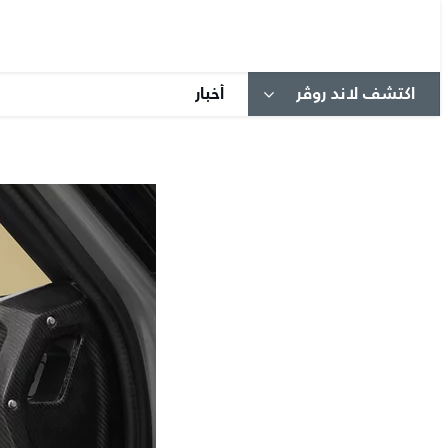
اكتشف لاند روڤر
أخبار