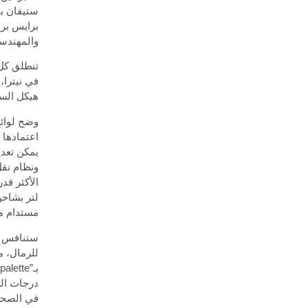
ستيفان بي
برايس برف
والمهندسي
تنطلق كل 
في نيترا،
هيكل السي
وضح لوائح
يمكن تعدي
ونظام نقل
الأكثر قد
لتر بشاحن
مستدام مت
ستنافس دي
للرمال، م
بـ
alette”
درجات الر
في الصحراء