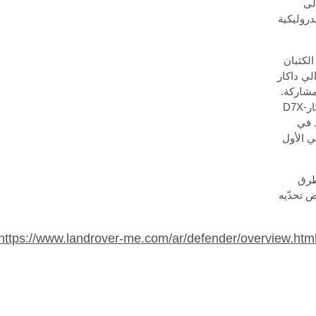
لى
دروليكية
الكثبان
لي داكار
لمشاركة
.
ار
D7X-
 في
 الأول
لى الطرق
ض تحدّيه
https://www.landrover-me.com/ar/defender/overview.htm