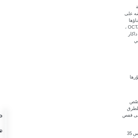
ة
ه على
اؤها
،
OCT
داكار
ي
رها
 مخصّص
 للطرق
ضافة إلى قفص
مزوّدة بإطارات قياس 35