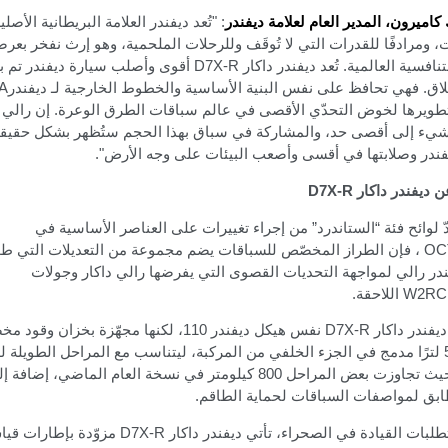
كاميرون، المدير العام لعلامة ديفندر
:
"تُعد ديفندر العلامة البريطانية الأصلي
، ومرادفًا للقدرات التي لا تُوقَف وللرحلات الملحمية
،
وهو إرث نفخر بعرض
نافسية العالمية. تُعد ديفندر داكار
D7X-R
أقوى وأصلب سيارة ديفندر تم بن
اق. فهي تحافظ على نفس البنية الأساسية والخطوط الخارجية لـ ديفندر
A
تطويرها لخوض التحدّي الأقصى في عالم سباقات الطرق الوعرة
.
إن رالي 
شيء إلى أقصى حد، والمشاركة في سباق بهذا الحجم ستُظهر بشكل حقيق
فندر وصلابتها في أقسى وأصعب البيئات على وجه الأرض
."
 ديفندر داكار
D7X-R
حدّ لوائح فئة “الستاندرد” من إجراء تغييرات على العناصر الأساسية في
OC
، فإن الطراز المخصّص للسباقات يضم مجموعة من التعديلات التي طوّ
در رالي لمواجهة التحديات القصوى التي يفرضها رالي داكار وجولات
W2RC
اللاحقة
.
يفندر داكار
D7X-R
نفس هيكل ديفندر 110، لكنها مجهّزة بخزان وقود
بسعة 550 لترًا مدمج في الجزء الخلفي من المركبة، ليتناسب مع المراحل الطويلة
الوعرة، حيث تجاوزت بعض المراحل 800 كيلومتر في نسخة العام الماضي، إ
ابق لمواصفات السباقات لحماية الطاقم.
تطلبات القيادة في الصحراء، تأتي ديفندر داكار
D7X-R