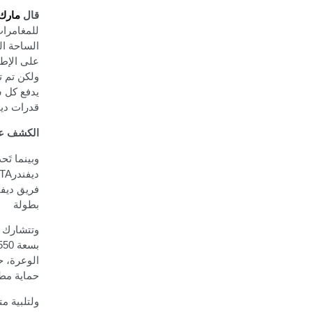
قال
مارك 
للمغامرات
الساحة الت
على الإطل
ولكن تم 
يدفع كل 
قدرات دي
الكشف عن
وبينما تَ
ديفندر
TA
فريق ديفن
بطولة
وتتشارك د
حماية مط
ولتلبية م