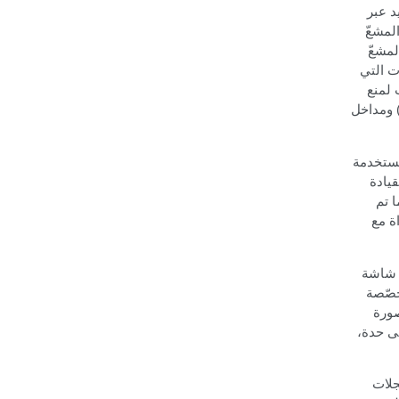
د عبر
لمشعّ
لمشعّ
ت التي
 لمنع
(
ومداخل
مستخدمة
قيادة
ا تم
ة مع
 شاشة
خصّصة
صورة
ى حدة،
جلات