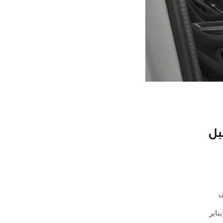
قبل
ص
ناير