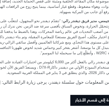
موضوعة مكان المقاعد الخلفية ومثبتة على قفص الحماية الجديد، إضافة إ
ات، وهواء مضغوط، وقطع غيار أساسية، بينما يتيح زوج من الرافعات الهي
فع أي جانب من المركبة بسهولة
.
جيمس، مدير فريق ديفندر رالي
:
"
تتقدّم ديفندر نحو المجهول، لتتغلّب على 
وتتحمّل الحرارة، وتخوض السباق بأقصى سرعة ضد الزمن. نحن ندرك أن را
دًا من أصعب التحديات في عالم رياضة المحركات، وهذا بالضبط ما يدفعنا ل
 اختبار مكثّف، أصبح الفريق مستعدًا للمغامرة المقبلة، وتم بناء ديفندر داك
لى مستوى هذا التحدّي. ومع شركائنا العالميين وأفضل سائقي الرالي-ريد
نبذل كل ما بوسعنا
.
أشعر بفخر كبير وحماس شديد لخوض ظهورنا التنافسي
W2RC
، وأتطلّع إلى ما سيحمله لنا الموسم
."
أكمل فريق ديفندر رالي بالفعل أكثر من 6,000 كيلومتر من اختبارات القيادة ع
ستخدام النموذج الأولي من ديفندر داكار
D7X-R
، ويستعدّ الفريق الآن لخو
 يناير في المملكة العربية السعودية
.
ن المعلومات حول سلسلة ديفندر، يرجى زيارة الرابط التالي: 
l
ة إلى قسم الأخبار