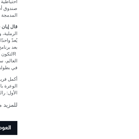
احتياطية 
صندوق أدو
المدمجة ر
قال إيان 
الرملية، 
يُعدّ واح
بعد برنامج
R
لتكون ع
العالم، س
في بطولة
الوعرة با
الأول: رالي داكار 2026، والذي ينطلق في 3
للمزيد م
العود