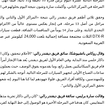
المرحلة الثالثة عشرة اليوم بزمن قدره 55 دقيقة
المرحلة في المركز الثاني، وأكملت سارة وشون نتيجة اليوم بحلولهم في ال
مراحل من أصل 13 مرحلة، في إنجاز يعكس مستوى عالياً من الالت
التحدي الثابتة. وعلى مدار 14 يوماً من المنافسات الشاقة، قطعت سيارات ديفندر داكار
D7X-R
الثلاث مجتمعة مسافة إجمالية بلغت 000
العربية السعودية.
وقال روكاس باتشيوشكا، سائق فريق ديفندر رالي:
"الأحلام تتحقق، وكان ال
داكار حلمي منذ البداية. وفي العام الأول لفريق ديفندر، يُعد هذا الإنجاز أمراً م
قام فريق الميكانيكيين بعمل رائع، وما يقدمونه يفوق الوصف، حيث يعملون ي
ساعات الصباح الأولى لتجهيز السيارات للمرحلة التالية. أتوجه بالشكر لهم،
وللمهندسين، ولكافة أفراد الفريق، فلولا جهودهم لما كنا هنا اليوم. إنه شعور
نحقق المركزين الأول والثاني".
وقالت سارة برايس، سائقة فريق ديفندر رالي:
"كان رالي داكار تجربة مذهل
المقاييس. كان هدفنا في المرحلة الأخيرة هو الوصول إلى خط النهاية كفريق