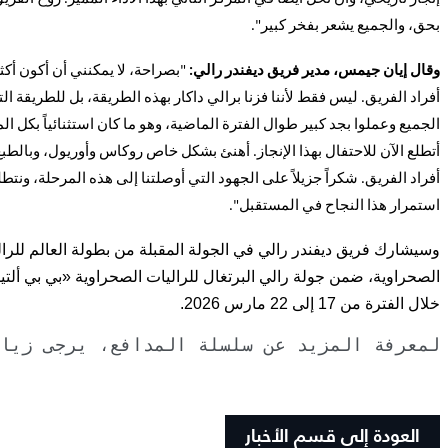
بحق، والجميع يشعر بفخر كبير".
وقال إيان جيمس، مدير فريق ديفندر رالي:
"بصراحة، لا يمكنني أن أكون أكثر
أفراد الفريق. ليس فقط لأننا فزنا برالي داكار بهذه الطريقة، بل للطريقة الت
الجميع وعملوا بجد كبير طوال الفترة الماضية، وهو ما كان استثنائياً بكل ال
أتطلع الآن للاحتفال بهذا الإنجاز. أهنئ بشكل خاص روكاس وأوريول، وبالطب
أفراد الفريق. شكراً جزيلاً على الجهود التي أوصلتنا إلى هذه المرحلة، ونتطل
استمرار هذا النجاح في المستقبل".
وسيشارك فريق ديفندر رالي في الجولة المقبلة من بطولة العالم للرا
الصحراوية، ضمن جولة رالي البرتغال للراليات الصحراوية «بي بي ألت
خلال الفترة من 17 إلى 22 مارس 2026.
لمعرفة المزيد عن سلسلة المدافع، يرجى زيا
العودة إلى قسم الأخبار