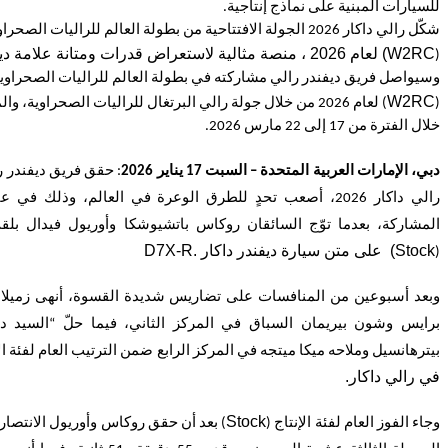
للسيارات المبنية على نماذج إنتاجية.
شكّل رالي داكار 2026 الجولة الافتتاحية من بطولة العالم للراليات الصحرا
W2RC
) لعام 2026 ، منصة مثالية لاستعراض قدرات ومتانة علامة ديفندر.
(
وسيواصل فريق ديفندر رالي مشاركته في بطولة العالم للراليات الصحراوي
W2RC
(
) لعام 2026 من خلال جولة رالي البرتغال للراليات الصحراوية، وا
خلال الفترة من 17 إلى 22 مارس 2026.
دبي، الإمارات العربية المتحدة – السبت 17 يناير 2026
: حقق فريق ديفندر ر
رالي داكار 2026، أصعب تحدٍ للطرق الوعرة في العالم، وذلك في
المشاركة، بعدما توّج السائقان روكاس باتشيوشكا وأوريول فيدال بلقب
Stock
) على متن سيارة ديفندر داكار .
D7X-R
(
وبعد أسبوعين من المنافسات على تضاريس شديدة القسوة، أنهى زميلا 
برايس وشون بيريمان السباق في المركز الثاني، فيما حلّ “السيد دا
بيترهانسيل وملاحه ميكا ميتجه في المركز الرابع ضمن الترتيب العام لفئة الإ
في رالي داكار.
Stock
وجاء الفوز العام لفئة الإنتاج (
) بعد أن حقق روكاس وأوريول الانتصا