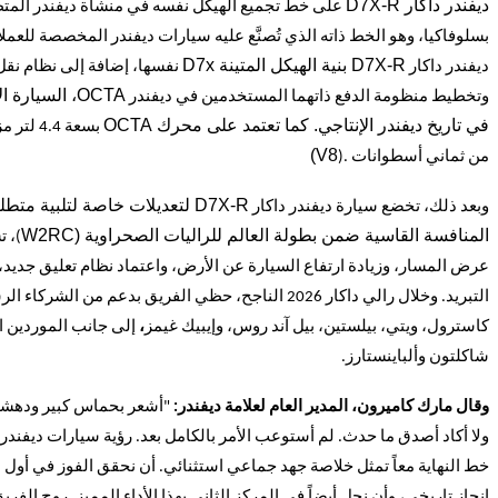
ديفندر داكار
D7X-R
على خط تجميع الهيكل نفسه في منشأة ديفندر المتط
بسلوفاكيا، وهو الخط ذاته الذي تُصنَّع عليه سيارات ديفندر المخصصة للعمل
D7X-R
بنية الهيكل المتينة
D7x
ديفندر داكار
نفسها، إضافة إلى نظام نقل
OCTA
، السيارة ا
وتخطيط منظومة الدفع ذاتهما المستخدمين في ديفندر
في تاريخ ديفندر الإنتاجي. كما تعتمد على محرك
OCTA
بسعة 4.4 
)
V8
من ثماني أسطوانات .(
D7X-R
لتعديلات خاصة لتلبية متطل
وبعد ذلك، تخضع سيارة ديفندر داكار
المنافسة القاسية ضمن بطولة العالم للراليات الصحراوية (
W2RC
)، 
عرض المسار، وزيادة ارتفاع السيارة عن الأرض، واعتماد نظام تعليق جديد، 
التبريد. وخلال رالي داكار 2026 الناجح، حظي الفريق بدعم من الشركا
كاسترول، ويتي، بيلستين، بيل آند روس، وإيبيك غيمز
،
إلى جانب الموردين 
شاكلتون وألباينستارز.
وقال مارك كاميرون، المدير العام لعلامة ديفندر:
"أشعر بحماس كبير ودهشة
ولا أكاد أصدق ما حدث. لم أستوعب الأمر بالكامل بعد. رؤية سيارات ديفندر ا
خط النهاية معاً تمثل خلاصة جهد جماعي استثنائي. أن نحقق الفوز في أول م
إنجاز تاريخي، وأن نحل أيضاً في المركز الثاني بهذا الأداء المميز. روح الفر