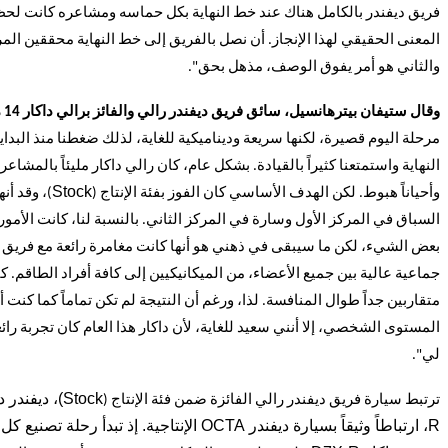
فريق ديفندر بالكامل هناك عند خط النهاية بكل حماسه ومشاعره كانت لحظة
المعنى الحقيقي لهذا الإنجاز. أن نصل بالفريق إلى خط النهاية محققين المر
والثاني هو أمر يفوق الوصف، مذهل بحق".
وقال ستيفان بيترهانسيل، سائق فريق ديفندر رالي والفائز برالي داكار 14 مرة:
مرحلة اليوم قصيرة، لكنها سريعة وديناميكية للغاية، لذلك ضغطنا منذ البدا
النهاية واستمتعنا كثيراً بالقيادة. بشكل عام، كان رالي داكار مليئاً بالمشاعر؛
Stock
وأحياناً هبوط. لكن الهدف الأساسي كان الفوز بفئة الإنتاج (
)، وقد أ
السباق في المركز الأول وسارة في المركز الثاني. بالنسبة لنا، كانت الأمور أ
بعض الشيء، لكن ما سيبقى في ذهني هو أنها كانت مغامرة رائعة مع فريق 
جماعية عالية بين جميع الأعضاء، من الميكانيكيين إلى كافة أفراد الطاقم. ك
متقاربين جداً طوال المنافسة. لذا، ورغم أن النتيجة لم تكن تماماً كما كنت 
المستوى الشخصي، إلا أنني سعيد للغاية، لأن داكار هذا العام كان تجربة رائع
لي".
Stock
)، ديفندر د
ترتبط سيارة فريق ديفندر رالي الفائزة ضمن فئة الإنتاج (
R
، ارتباطاً وثيقاً بسيارة ديفندر
OCTA
الإنتاجية. إذ تبدأ رحلة تصنيع كل