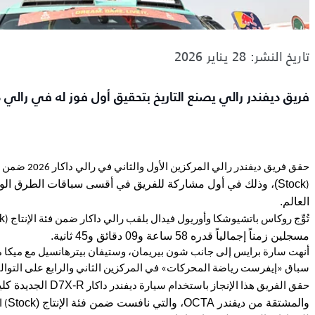
تاريخ النشر: 28 يناير 2026
فريق ديفندر رالي يصنع التاريخ بتحقيق أول فوز له في رالي دا
حقق فريق ديفندر رالي المركزين ا
Stock
)، وذلك في أول مشاركة للفريق في أقسى سباقات الطرق الو
(
العالم.
k
تُوِّج روكاس باتشيوشكا وأوريول فيدال بلقب رالي داكار ضمن فئة الإنتاج (
مسجلين زمناً إجمالياً قدره 58 ساعة و09 دقائق و45 ثانية.
أنهت سارة برايس إلى جانب شون بيريمان، وستيفان بيترهانسيل مع ميكا م
سباق «إيفرست رياضة المحركات» في المركزين الثاني والرابع على التوال
D7X-R
الجديدة كليا
حقق الفريق هذا الإنجاز باستخدام سيارة ديفندر داكار
والمشتقة من ديفندر
OCTA
، والتي نافست ضمن فئة الإنتاج (
Stock
) 