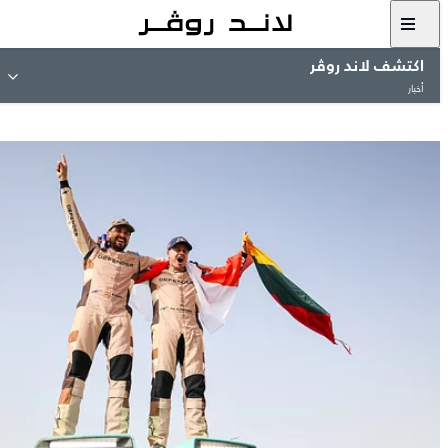
اكتشف لاند روڤر
أخبار