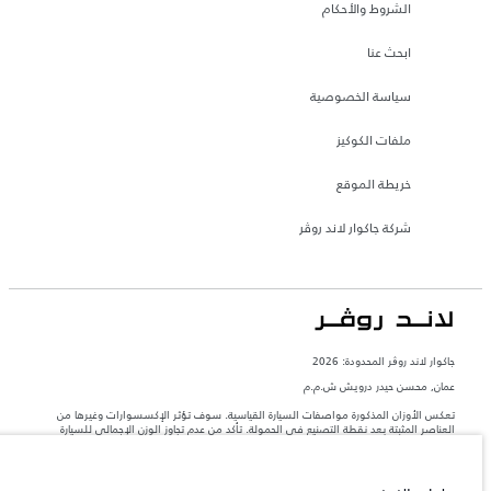
الشروط والأحكام
ابحث عنا
سياسة الخصوصية
ملفات الكوكيز
خريطة الموقع
شركة جاكوار لاند روڤر
جاكوار لاند روڨر المحدودة: 2026
عمان, محسن حيدر درويش ش.م.م
تعكس الأوزان المذكورة مواصفات السيارة القياسية. سوف تؤثر الإكسسوارات وغيرها من
العناصر المثبتة بعد نقطة التصنيع في الحمولة. تأكد من عدم تجاوز الوزن الإجمالي للسيارة
والحد الأقصى لأحمال المحور عند تحميل السيارة بالإكسسوارات والركاب والسوائل والوقود
والحمولة.